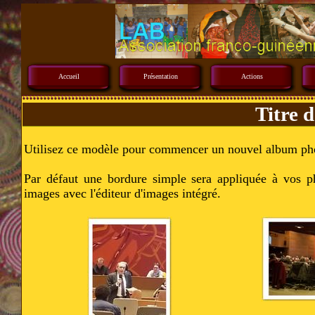
Accueil
Présentation
Actions
Titre 
Utilisez ce modèle pour commencer un nouvel album pho
Par défaut une bordure simple sera appliquée à vos ph
images avec l'éditeur d'images intégré.