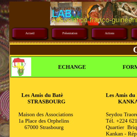
Accueil
Présentation
Actions
ECHANGE
FOR
Les Amis du Batè
Les Amis du 
STRASBOURG
KANKA
Maison des Associations
Seydou Traor
1a Place des Orphelins
Tél. +224 621
67000 Strasbourg
Quartier Briq
Kankan - Rép