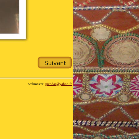
webmaster:
picodac@yahoo.fr