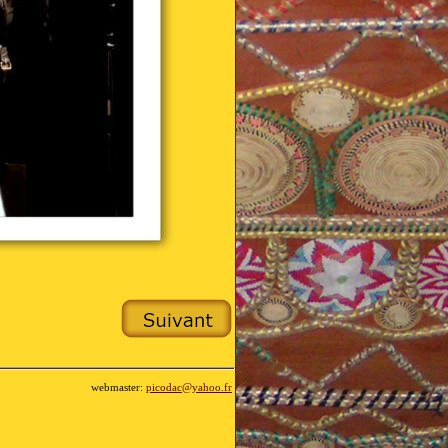
webmaster:
picodac@yahoo.fr