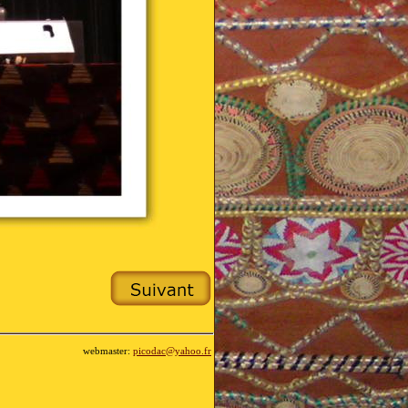
webmaster:
picodac@yahoo.fr