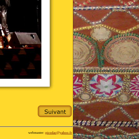
webmaster:
picodac@yahoo.fr