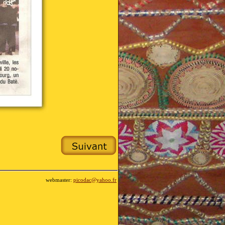
webmaster:
picodac@yahoo.fr